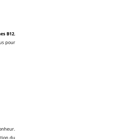
nes B12
,
nus pour
bonheur.
ation du