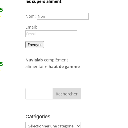
les supers aliment
/5
★
Nom:
Email:
Envoyer
Nuvialab
complèment
/5
alimentaire
haut de gamme
★
Catégories
Catégories