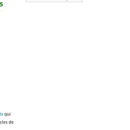
/5
★
ts
qui
acles de