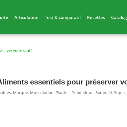
anté
Articulation
Test & comparatif
Recettes
Catalo
réserver votre santé
liments essentiels pour préserver v
alités
,
Marque
,
Musculation
,
Plantes
,
Probiotique
,
Sommeil
,
Super 