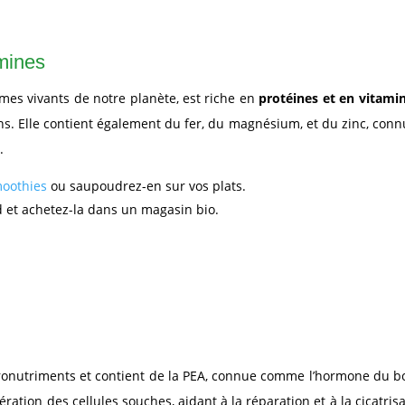
amines
smes vivants de notre planète, est riche en
protéines et en vitami
iens. Elle contient également du fer, du magnésium, et du zinc, con
.
moothies
ou saupoudrez-en sur vos plats.
id et achetez-la dans un magasin bio.
icronutriments et contient de la PEA, connue comme l’hormone du 
ration des cellules souches, aidant à la réparation et à la cicatris