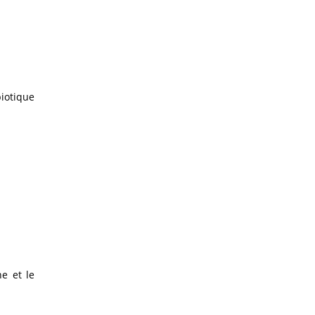
biotique
e et le