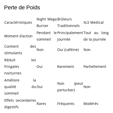
Perte de Poids
Night Mega
Brûleurs
Caractéristiques
XLS Medical
Burner
Traditionnels
Pendant le
Principalement
Tout au long
Moment d’action
sommeil
journée
de la journée
Contient des
Non
Oui (caféine)
Non
stimulants
Réduit les
fringales
Oui
Rarement
Partiellement
nocturnes
Améliore la
Non (peut
qualité du
Oui
Non
perturber)
sommeil
Effets secondaires
Rares
Fréquents
Modérés
digestifs